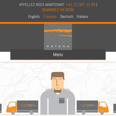
APPELLEZ NOUS MAINTENANT:
+41 22 307 11 60
|
DEMANDEZ UN DEVIS
English
Français
Deutsch
Italiano
Menu
A PROPOS DE NOUS
A PROPOS DE KATANA
CONCEPT
AUDIT EN CONFIDENTIALITE
CERTIFICATION NAID
NOS CAMIONS