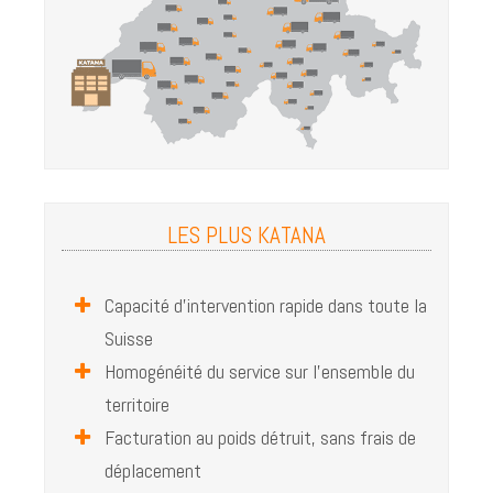
DESTRUCTION D'ARCHIVES
SERVICE RÉGULIER
NUMÉRISATION DE DOCUMENTS PAPIER
LA FIN DE VIE DES DOSSIERS RÉSIDENTS
DISQUES DURS
DESTRUCTION DE DISQUES DURS SUR SITE
LES PLUS KATANA
SOLUTION KATANA POUR LES DATA CENTERS
EFFACEMENT DE DONNÉES NUMÉRIQUES
Capacité d’intervention rapide dans toute la
Suisse
RISQUES ASSOCIÉS AUX PHOTOCOPIEURS
Homogénéité du service sur l’ensemble du
POURQUOI DÉTRUIRE VOS DISQUES DURS?
territoire
JOBS
Facturation au poids détruit, sans frais de
déplacement
RESSOURCES