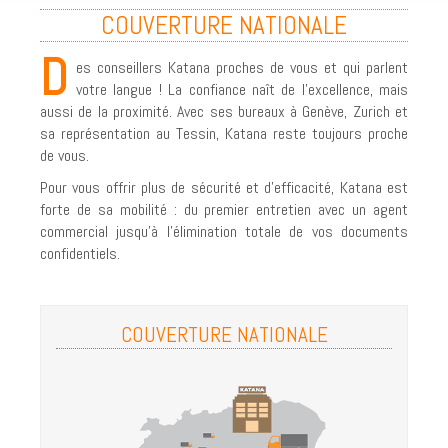
COUVERTURE NATIONALE
PARTENAIRES
D
es conseillers Katana proches de vous et qui parlent
PHILOSOPHIE ET HISTORIQUE
votre langue ! La confiance naît de l’excellence, mais
RECYCLAGE ET CERTIFICATION
aussi de la proximité. Avec ses bureaux à Genève, Zurich et
sa représentation au Tessin, Katana reste toujours proche
COUVERTURE NATIONALE
de vous.
COMMENT NOUS TROUVER?
Pour vous offrir plus de sécurité et d'efficacité, Katana est
forte de sa mobilité : du premier entretien avec un agent
RGPD
commercial jusqu'à l'élimination totale de vos documents
confidentiels.
TERMES ET CONDITIONS
INDUSTRIES
COUVERTURE NATIONALE
LOI ET DROIT
DESTRUCTION PAPIER
DESTRUCTION DE DOCUMENTS SUR SITE