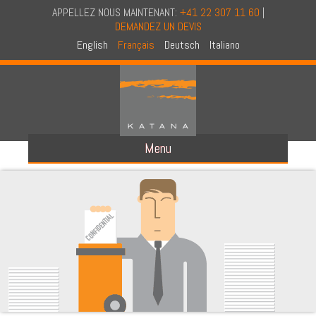
APPELLEZ NOUS MAINTENANT:
+41 22 307 11 60
|
DEMANDEZ UN DEVIS
English
Français
Deutsch
Italiano
Menu
A PROPOS DE NOUS
A PROPOS DE KATANA
CONCEPT
AUDIT EN CONFIDENTIALITE
CERTIFICATION NAID
NOS CAMIONS