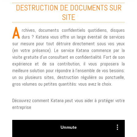
DESTRUCTION DE DOCUMENTS SUR
PARTENAIRES
SITE
PHILOSOPHIE ET HISTORIQUE
A
rchives, documents confidentiels quotidiens, disques
RECYCLAGE ET CERTIFICATION
durs ? Katana vous offre un large éventail de services
sur mesure pour tout détruire directement sous vos yeux
COUVERTURE NATIONALE
(en votre présence). Le service Katana commence par la
COMMENT NOUS TROUVER?
visite gratuite d'un consultant en confidentialité. Fort de son
expérience et de sa contribution, il vous proposera la
RGPD
meilleure solution pour répondre à l'ensemble de vos besoins:
un ou plusieurs sites, destruction régulière ou ponctuelle,
TERMES ET CONDITIONS
gros volumes ou petites quantités: vous avez le choix.
INDUSTRIES
Découvrez comment Katana peut vous aider à protéger votre
LOI ET DROIT
entreprise
DESTRUCTION PAPIER
DESTRUCTION DE DOCUMENTS SUR SITE