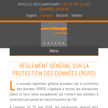
APPELLEZ NOUS MAINTENANT:
+41 22 307 11 60
|
DEMANDEZ UN DEVIS
English
Français
Deutsch
Italiano
Menu
A PROPOS DE NOUS
RÈGLEMENT GÉNÉRAL SUR LA
A PROPOS DE KATANA
PROTECTION DES DONNÉES (RGPD)
CONCEPT
L
e nouveau règlement général européen sur la protection
AUDIT EN CONFIDENTIALITE
des données (RGPD) s’applique à toutes les entreprises
(dans et hors Union européenne) qui traitent des données à
CERTIFICATION NAID
caractère personnel de ressortissants de l’UE.
NOS CAMIONS
À compter du 25 mai 2018, les entreprises devront être