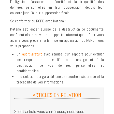
l’obligation d’assurer la sécurité et la traçabilité des
DESTRUCTION D'ARCHIVES
données personnelles en leur possession, depuis leur
SERVICE RÉGULIER
collecte jusqu’à leur suppression finale.
Se conformer au RGPD avec Katana :
NUMÉRISATION DE DOCUMENTS PAPIER
Katana est leader suisse de la destruction de documents
LA FIN DE VIE DES DOSSIERS RÉSIDENTS
confidentiels, archives et supports informatiques. Pour vous
aider à vous préparer à la mise en application du RGPD, nous
DISQUES DURS
vous proposons :
DESTRUCTION DE DISQUES DURS SUR SITE
Un
audit gratuit
avec remise d’un rapport pour évaluer
les risques potentiels liés au stockage et à la
SOLUTION KATANA POUR LES DATA CENTERS
destruction de vos données personnelles et
EFFACEMENT DE DONNÉES NUMÉRIQUES
confidentielles.
Une solution qui garantit une destruction sécurisée et la
RISQUES ASSOCIÉS AUX PHOTOCOPIEURS
traçabilité de vos informations.
POURQUOI DÉTRUIRE VOS DISQUES DURS?
ARTICLES EN RELATION
JOBS
RESSOURCES
Si cet article vous a intéressé, nous vous