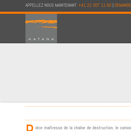
APPELLEZ NOUS MAINTENANT:
+41 22 307 11 60
|
DEMANDE
P
ièce maîtresse de la chaîne de destruction, le camio