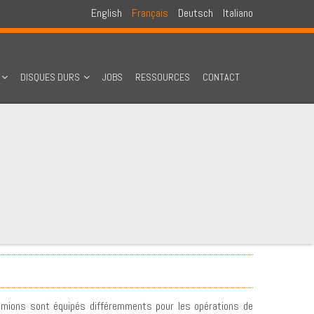
English
Français
Deutsch
Italiano
DISQUES DURS
JOBS
RESSOURCES
CONTACT
 camions sont équipés différemments pour les opérations de